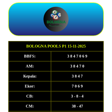
BOLOGNA POOLS P1 15-11-2025
BBFS:
3 8 4 7 0 6 9
AM:
3 8 4 7 0
Kepala:
3 8 4 7
Ekor:
7 0 6 9
CB:
3 - 8 - 4
CM:
38 - 47