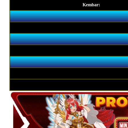
Kembar: