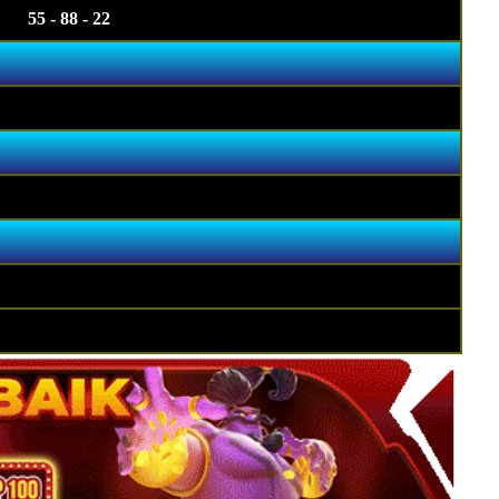
55 - 88 - 22