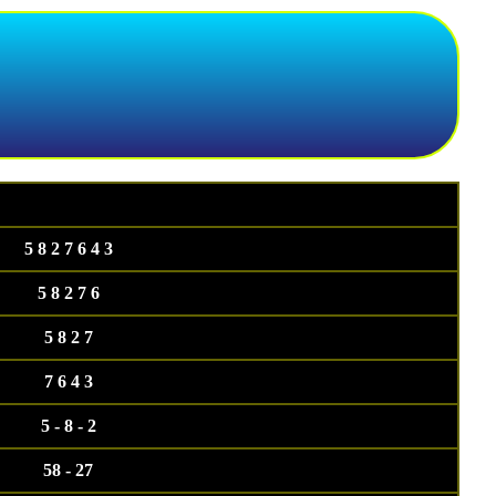
5 8 2 7 6 4 3
5 8 2 7 6
5 8 2 7
7 6 4 3
5 - 8 - 2
58 - 27