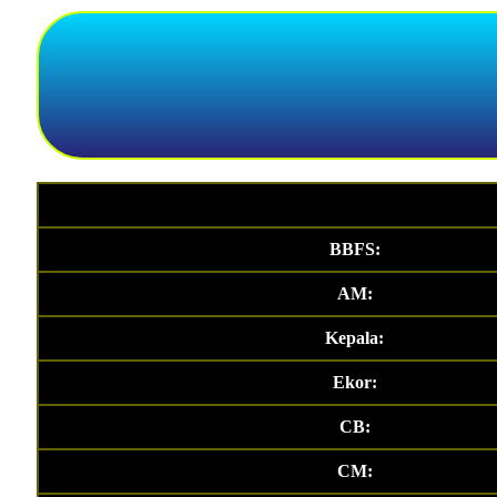
BBFS:
AM:
Kepala:
Ekor:
CB:
CM: