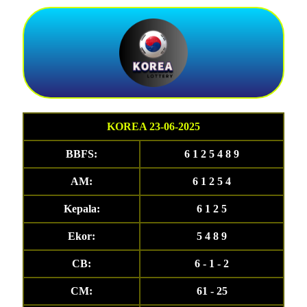
KOREA 23-06-2025
BBFS:
6 1 2 5 4 8 9
AM:
6 1 2 5 4
Kepala:
6 1 2 5
Ekor:
5 4 8 9
CB:
6 - 1 - 2
CM:
61 - 25