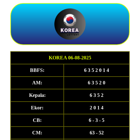
KOREA 06-08-2025
BBFS:
6 3 5 2 0 1 4
AM:
6 3 5 2 0
Kepala:
6 3 5 2
Ekor:
2 0 1 4
CB:
6 - 3 - 5
CM:
63 - 52