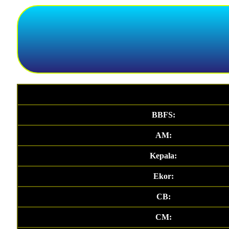
BBFS:
AM:
Kepala:
Ekor:
CB:
CM: