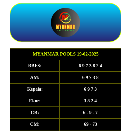
MYANMAR POOLS 19-02-2025
BBFS:
6 9 7 3 8 2 4
AM:
6 9 7 3 8
Kepala:
6 9 7 3
Ekor:
3 8 2 4
CB:
6 - 9 - 7
CM:
69 - 73