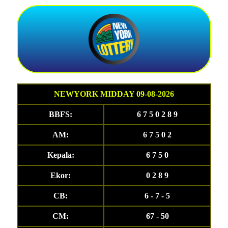
NEWYORK MIDDAY 09-08-2026
BBFS:
6 7 5 0 2 8 9
AM:
6 7 5 0 2
Kepala:
6 7 5 0
Ekor:
0 2 8 9
CB:
6 - 7 - 5
CM:
67 - 50