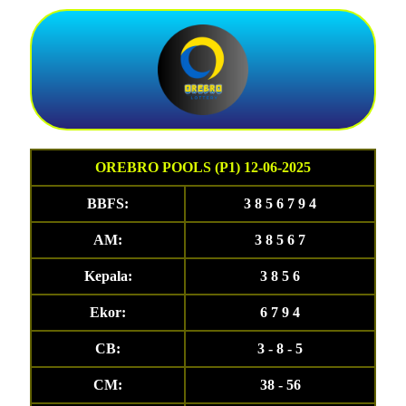
OREBRO POOLS (P1) 12-06-2025
BBFS:
3 8 5 6 7 9 4
AM:
3 8 5 6 7
Kepala:
3 8 5 6
Ekor:
6 7 9 4
CB:
3 - 8 - 5
CM:
38 - 56