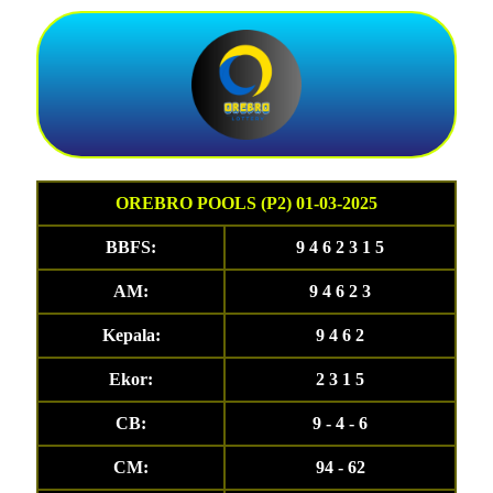
OREBRO POOLS (P2) 01-03-2025
BBFS:
9 4 6 2 3 1 5
AM:
9 4 6 2 3
Kepala:
9 4 6 2
Ekor:
2 3 1 5
CB:
9 - 4 - 6
CM:
94 - 62