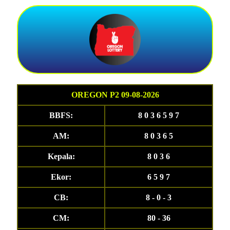
OREGON P2 09-08-2026
BBFS:
8 0 3 6 5 9 7
AM:
8 0 3 6 5
Kepala:
8 0 3 6
Ekor:
6 5 9 7
CB:
8 - 0 - 3
CM:
80 - 36