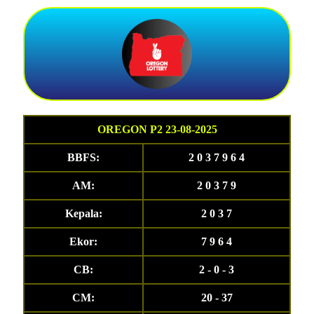
OREGON P2 23-08-2025
BBFS:
2 0 3 7 9 6 4
AM:
2 0 3 7 9
Kepala:
2 0 3 7
Ekor:
7 9 6 4
CB:
2 - 0 - 3
CM:
20 - 37