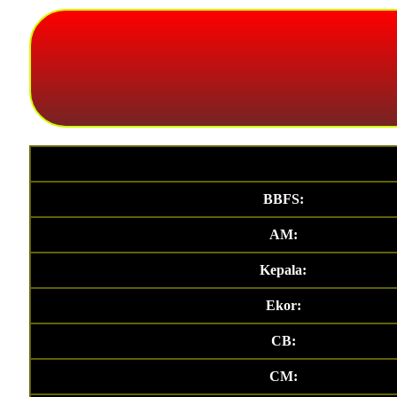
BBFS:
AM:
Kepala:
Ekor:
CB:
CM: