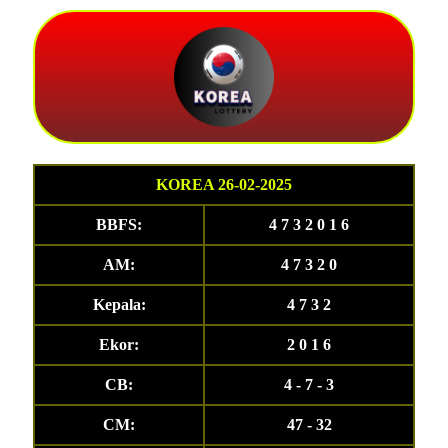
KOREA 26-02-2025
BBFS:
4 7 3 2 0 1 6
AM:
4 7 3 2 0
Kepala:
4 7 3 2
Ekor:
2 0 1 6
CB:
4 - 7 - 3
CM:
47 - 32