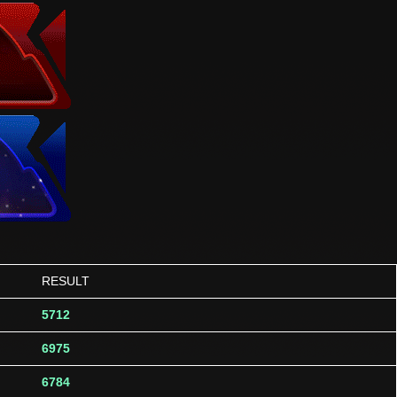
RESULT
5712
6975
6784