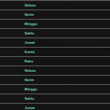
Selasa
Senin
Minggu
Sabtu
Jumat
Kamis
Rabu
Selasa
Senin
Minggu
Sabtu
Jumat